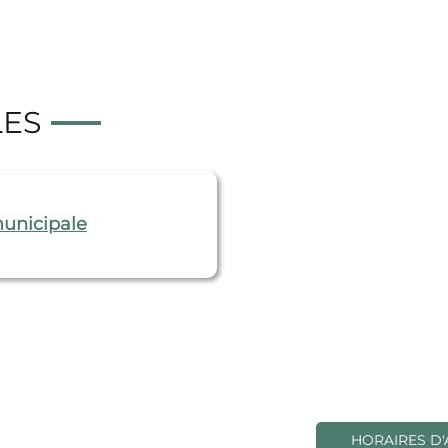
LES
municipale
HORAIRES D'