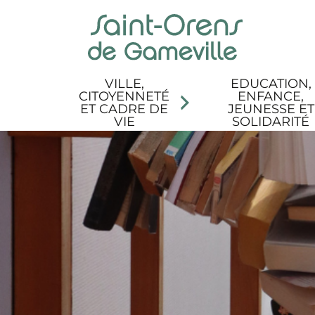
Panneau de gestion des cookies
Aller au menu
Aller au contenu
Aller à la recherche
Aller au pied de page
Accessibilité
VILLE,
EDUCATION,
CITOYENNETÉ
ENFANCE,
ET CADRE DE
JEUNESSE ET
VIE
SOLIDARITÉ