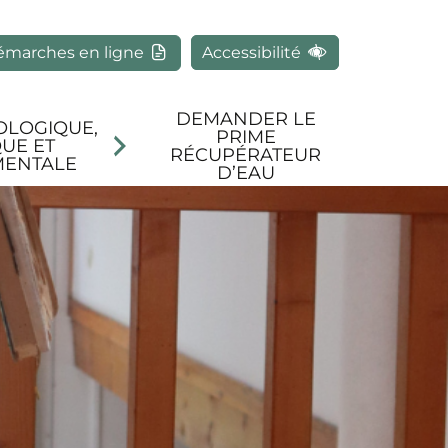
rcher
émarches en ligne
Accessibilité
DEMANDER LE
OLOGIQUE,
PRIME
UE ET
RÉCUPÉRATEUR
MENTALE
D’EAU