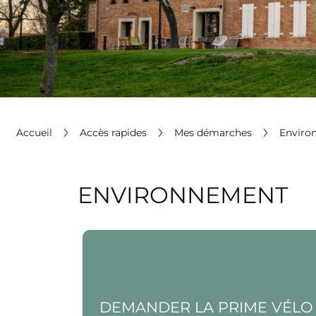
›
›
›
Accueil
Accès rapides
Mes démarches
Enviro
ENVIRONNEMENT
Voir la page Demander la prime vélo de
Toulouse Métropole
DEMANDER LA PRIME VÉLO