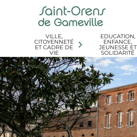
Panneau de gestion des cookies
Aller au menu
Aller au contenu
Aller à la recherche
Aller au pied de page
Accessibilité
VILLE,
EDUCATION,
CITOYENNETÉ
ENFANCE,
ET CADRE DE
JEUNESSE ET
VIE
SOLIDARITÉ