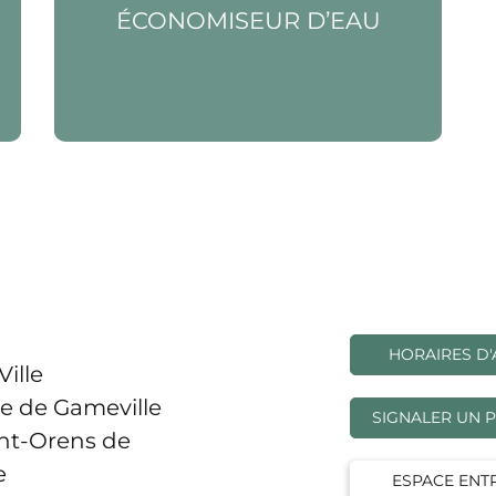
ÉCONOMISEUR D’EAU
HORAIRES D'
Ville
e de Gameville
SIGNALER UN 
int-Orens de
e
ESPACE ENT