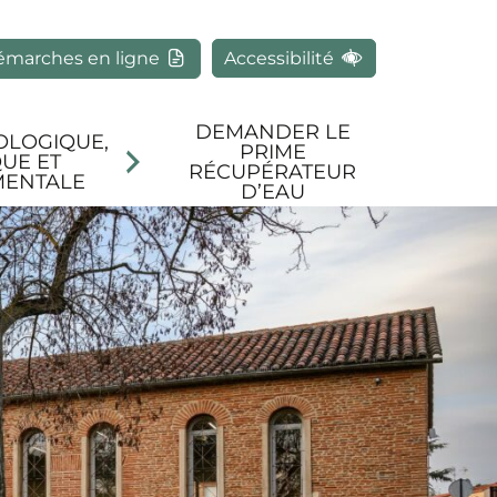
rcher
émarches en ligne
Accessibilité
DEMANDER LE
OLOGIQUE,
PRIME
UE ET
RÉCUPÉRATEUR
MENTALE
D’EAU