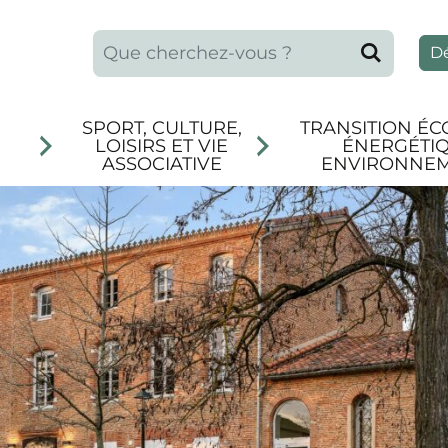
Que recherchez-vous ?
Reche
D
SPORT, CULTURE,
TRANSITION ÉC
LOISIRS ET VIE
ÉNERGÉTIQ
ASSOCIATIVE
ENVIRONNE