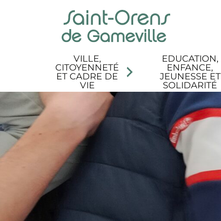
Panneau de gestion des cookies
Aller au menu
Aller au contenu
Aller à la recherche
Aller au pied de page
Accessibilité
VILLE,
EDUCATION,
CITOYENNETÉ
ENFANCE,
ET CADRE DE
JEUNESSE ET
VIE
SOLIDARITÉ