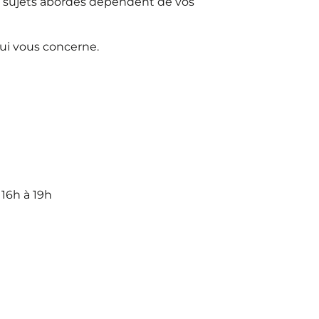
es sujets abordés dépendent de vos
qui vous concerne.
 16h à 19h