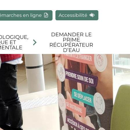
rcher
émarches en ligne
Accessibilité
DEMANDER LE
OLOGIQUE,
PRIME
UE ET
RÉCUPÉRATEUR
MENTALE
D’EAU