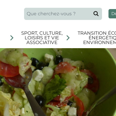
Que recherchez-vous ?
Reche
D
SPORT, CULTURE,
TRANSITION ÉC
LOISIRS ET VIE
ÉNERGÉTIQ
ASSOCIATIVE
ENVIRONNE