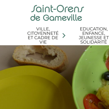
Panneau de gestion des cookies
Aller au menu
Aller au contenu
Aller à la recherche
Aller au pied de page
Accessibilité
VILLE,
EDUCATION,
CITOYENNETÉ
ENFANCE,
ET CADRE DE
JEUNESSE ET
VIE
SOLIDARITÉ