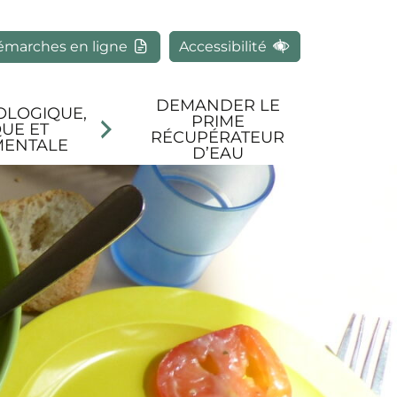
rcher
émarches en ligne
Accessibilité
DEMANDER LE
OLOGIQUE,
PRIME
UE ET
RÉCUPÉRATEUR
MENTALE
D’EAU