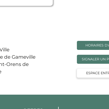
HORAIRES D'
Ville
e de Gameville
SIGNALER UN 
int-Orens de
e
ESPACE ENT