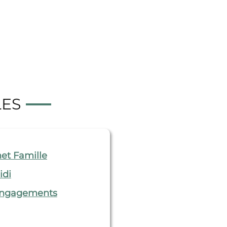
LES
et Famille
idi
 engagements