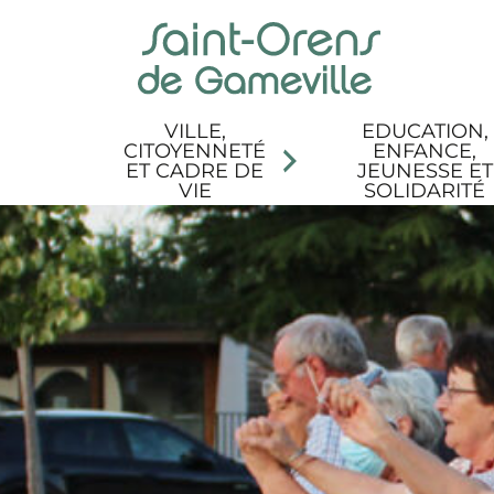
Panneau de gestion des cookies
Aller au menu
Aller au contenu
Aller à la recherche
Aller au pied de page
Accessibilité
VILLE,
EDUCATION,
CITOYENNETÉ
ENFANCE,
ET CADRE DE
JEUNESSE ET
VIE
SOLIDARITÉ