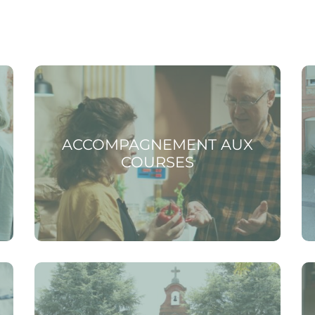
Voir la page Accompagnement aux courses
Voir
ACCOMPAGNEMENT AUX
COURSES
Voir la page Vivre en établissement
Voir
vuln