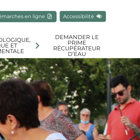
rcher
émarches en ligne
Accessibilité
DEMANDER LE
OLOGIQUE,
PRIME
UE ET
RÉCUPÉRATEUR
MENTALE
D’EAU