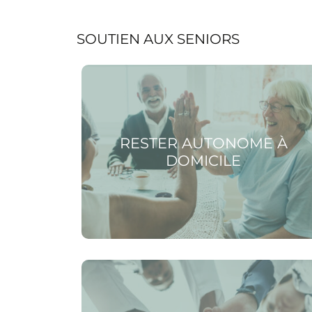
SOUTIEN AUX SENIORS
Voir la page Rester autonome à domicile
RESTER AUTONOME À
DOMICILE
Voir la page Réseau seniors : une équipe
engagée à vos côtés