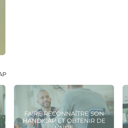
AP
Voir la page Faire reconnaître son handicap et
Voir
obtenir de l’aide
ada
FAIRE RECONNAÎTRE SON
HANDICAP ET OBTENIR DE
L’AIDE