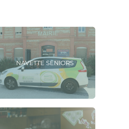
 la page Navette seniors
NAVETTE SENIORS
 la page S’inscrire au registre des personnes
érables