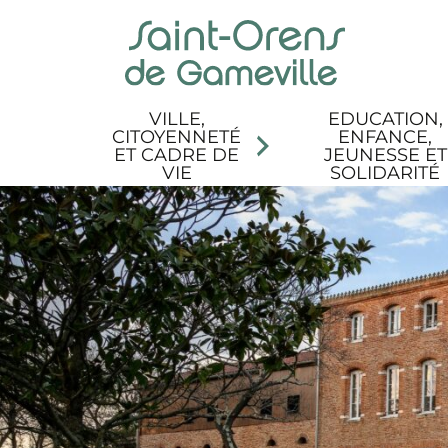
Panneau de gestion des cookies
Aller au menu
Aller au contenu
Aller à la recherche
Aller au pied de page
Accessibilité
VILLE,
EDUCATION,
CITOYENNETÉ
ENFANCE,
ET CADRE DE
JEUNESSE ET
VIE
SOLIDARITÉ