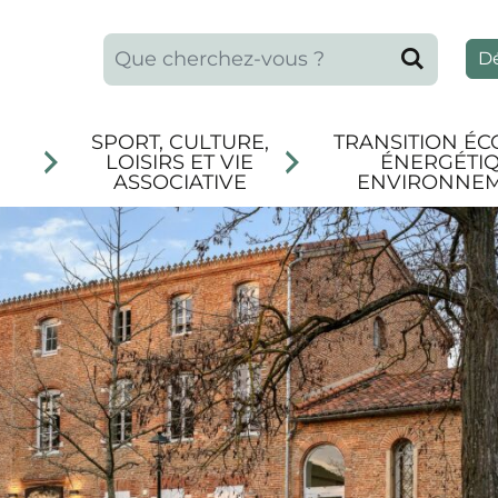
Que recherchez-vous ?
Reche
D
SPORT, CULTURE,
TRANSITION ÉC
LOISIRS ET VIE
ÉNERGÉTIQ
ASSOCIATIVE
ENVIRONNE