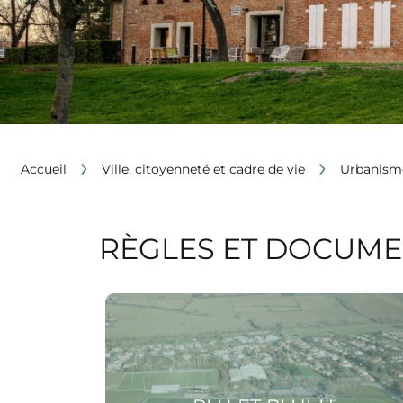
›
›
Accueil
Ville, citoyenneté et cadre de vie
Urbanisme
RÈGLES ET DOCUME
Voir la page PLU et PLUi-H