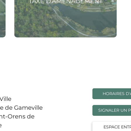
TAXE D’AMÉNAGEMENT
HORAIRES D'
Ville
e de Gameville
SIGNALER UN 
int-Orens de
e
ESPACE ENT