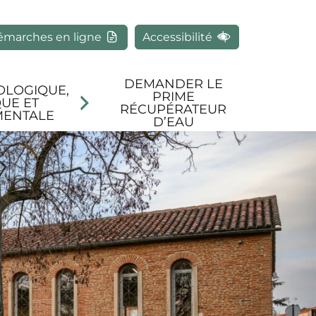
rcher
émarches en ligne
Accessibilité
DEMANDER LE
OLOGIQUE,
PRIME
UE ET
RÉCUPÉRATEUR
MENTALE
D’EAU