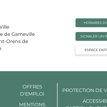
HORAIRES D'
Ville
e de Gameville
SIGNALER UN 
int-Orens de
e
ESPACE ENT
OFFRES
PROTECTION DE 
D'EMPLOI
din
Youtube
ACCESSIBI
MENTIONS