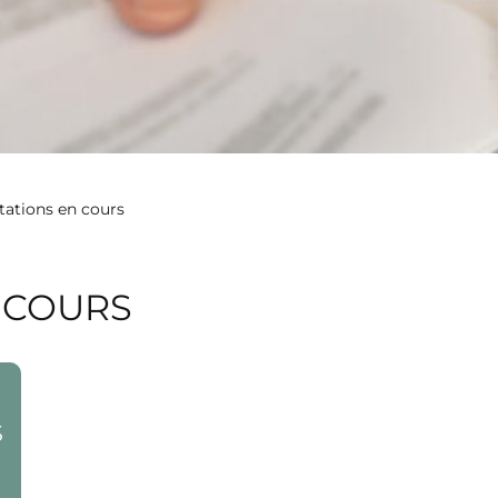
tations en cours
 COURS
e
S
es