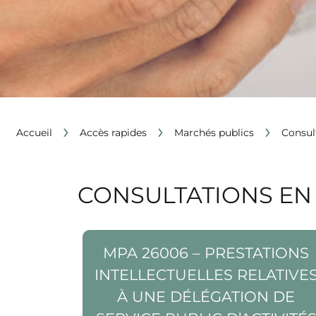
›
›
›
Accueil
Accès rapides
Marchés publics
Consul
CONSULTATIONS EN
Voir la page MPA 26006 – Prestations
MPA 26006 – PRESTATIONS
intellectuelles relatives à une délégation d
service public d’activités récréatives,
INTELLECTUELLES RELATIVE
éducatives et culturelle péri et extrascolair
À UNE DÉLÉGATION DE