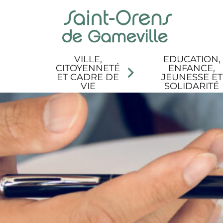
Panneau de gestion des cookies
Aller au menu
Aller au contenu
Aller à la recherche
Aller au pied de page
Accessibilité
VILLE,
EDUCATION,
CITOYENNETÉ
ENFANCE,
ET CADRE DE
JEUNESSE ET
VIE
SOLIDARITÉ