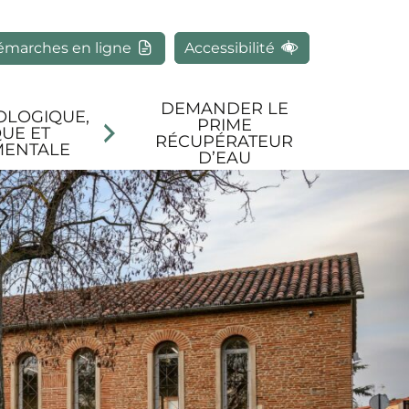
rcher
émarches en ligne
Accessibilité
DEMANDER LE
OLOGIQUE,
PRIME
UE ET
RÉCUPÉRATEUR
MENTALE
D’EAU