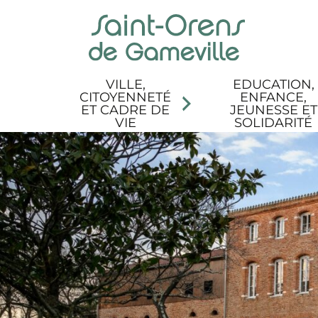
Panneau de gestion des cookies
Aller au menu
Aller au contenu
Aller à la recherche
Aller au pied de page
Accessibilité
VILLE,
EDUCATION,
CITOYENNETÉ
ENFANCE,
ET CADRE DE
JEUNESSE ET
VIE
SOLIDARITÉ