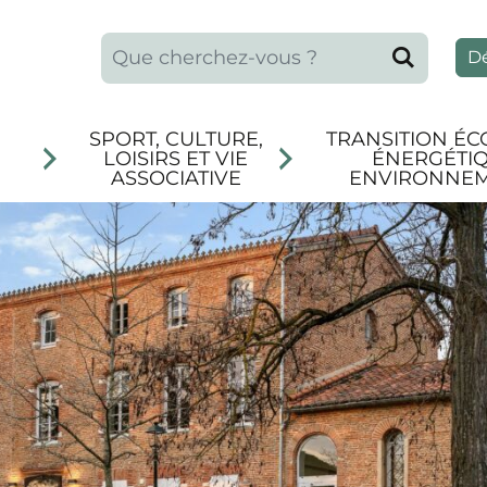
Que recherchez-vous ?
Reche
D
SPORT, CULTURE,
TRANSITION ÉC
LOISIRS ET VIE
ÉNERGÉTIQ
ASSOCIATIVE
ENVIRONNE