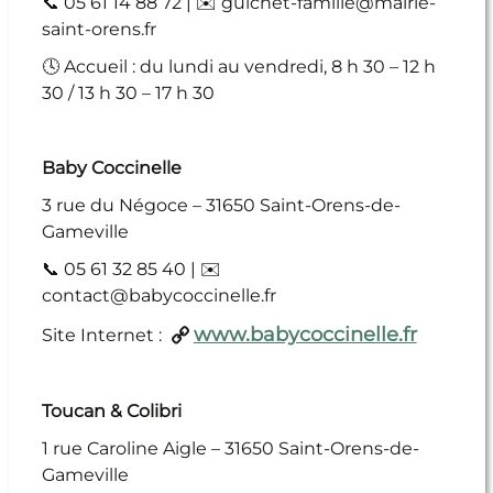
📞 05 61 14 88 72 | ✉️ guichet-famille@mairie-
saint-orens.fr
🕓 Accueil : du lundi au vendredi, 8 h 30 – 12 h
30 / 13 h 30 – 17 h 30
Baby Coccinelle
3 rue du Négoce – 31650 Saint-Orens-de-
Gameville
📞 05 61 32 85 40 | ✉️
contact@babycoccinelle.fr
www.babycoccinelle.fr
Site Internet :
Toucan & Colibri
1 rue Caroline Aigle – 31650 Saint-Orens-de-
Gameville