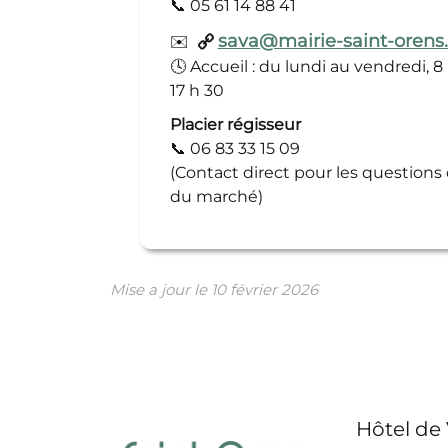
📞
05 61 14 88 41
sava@mairie-saint-orens.
✉️
🕓
Accueil : du lundi au vendredi, 8 h
17 h 30
Placier régisseur
📞
06 83 33 15 09
(Contact direct pour les questions
du marché)
Mise a jour le
10 février 2026
Hôtel de 