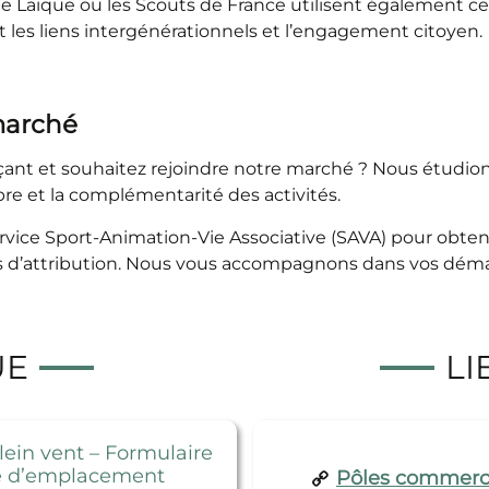
ale Laïque ou les Scouts de France utilisent également ce
nt les liens intergénérationnels et l’engagement citoyen.
marché
nt et souhaitez rejoindre notre marché ? Nous étudions
libre et la complémentarité des activités.
rvice Sport-Animation-Vie Associative (SAVA) pour obte
 d’attribution. Nous vous accompagnons dans vos démar
UE
LI
ein vent – Formulaire
 d’emplacement
Pôles commerc