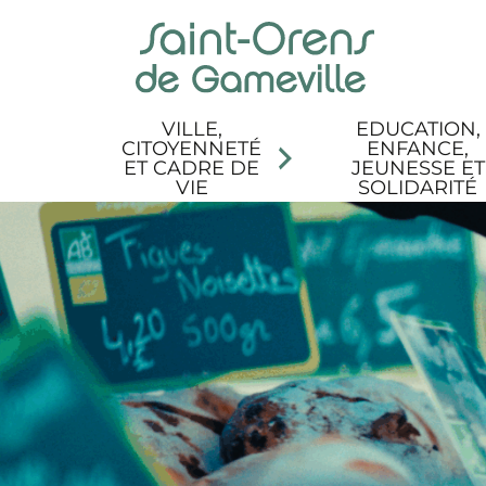
Panneau de gestion des cookies
Aller au menu
Aller au contenu
Aller à la recherche
Aller au pied de page
Accessibilité
VILLE,
EDUCATION,
CITOYENNETÉ
ENFANCE,
ET CADRE DE
JEUNESSE ET
VIE
SOLIDARITÉ