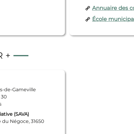
Annuaire des c
 plein vent – Formulaire de demande d’emplacement
École municipa
R +
s-de-Gameville
 30
s
ative (SAVA)
e du Négoce, 31650