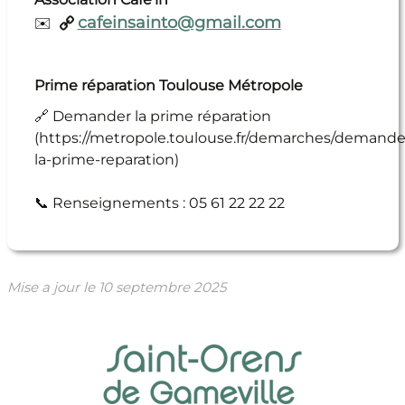
cafeinsainto@gmail.com
✉️
Prime réparation Toulouse Métropole
🔗
Demander la prime réparation
(
https://metropole.toulouse.fr/demarches/demande
la-prime-reparation
)
📞
Renseignements : 05 61 22 22 22
Mise a jour le
10 septembre 2025