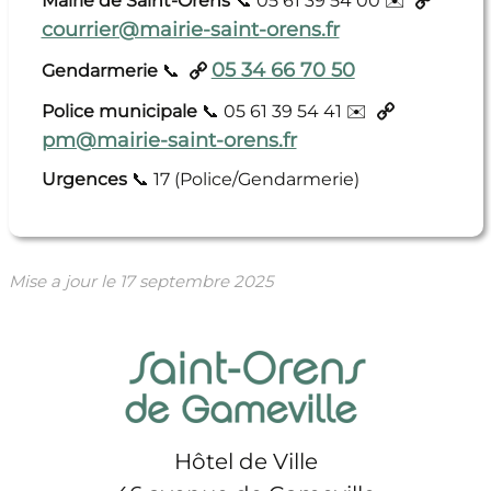
Mairie de Saint-Orens
📞
05 61 39 54 00
✉️
courrier@mairie-saint-orens.fr
05 34 66 70 50
Gendarmerie
📞
Police municipale
📞
05 61 39 54 41
✉️
pm@mairie-saint-orens.fr
Urgences
📞
17 (Police/Gendarmerie)
Mise a jour le
17 septembre 2025
Hôtel de Ville