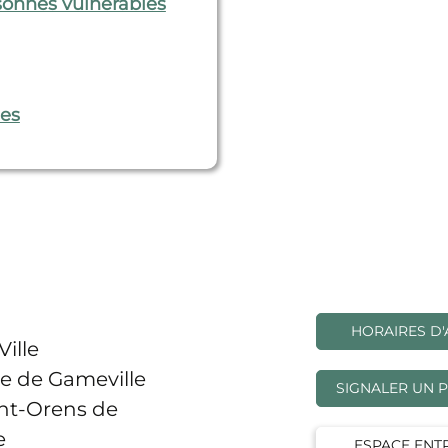
rsonnes vulnérables
es
HORAIRES D'
Ville
e de Gameville
SIGNALER UN 
int-Orens de
e
ESPACE ENT