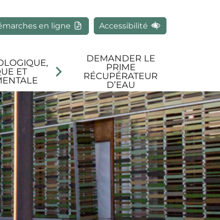
rcher
émarches en ligne
Accessibilité
DEMANDER LE
OLOGIQUE,
PRIME
UE ET
RÉCUPÉRATEUR
MENTALE
D’EAU