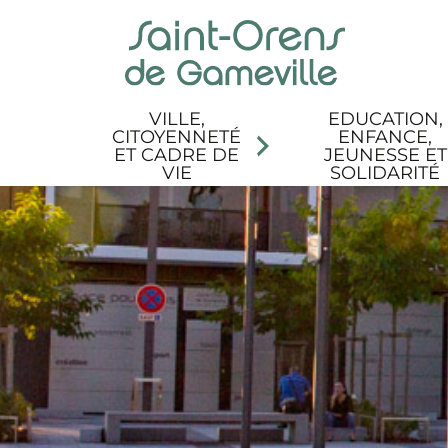
Panneau de gestion des cookies
Aller au menu
Aller au contenu
Aller à la recherche
Aller au pied de page
Accessibilité
VILLE,
EDUCATION,
CITOYENNETÉ
ENFANCE,
ET CADRE DE
JEUNESSE ET
VIE
SOLIDARITÉ