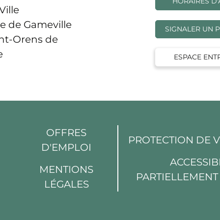
HORAIRES D'
Ville
e de Gameville
SIGNALER UN 
int-Orens de
e
ESPACE ENT
OFFRES
PROTECTION DE 
D'EMPLOI
din
Youtube
ACCESSIBI
MENTIONS
PARTIELLEMEN
LÉGALES