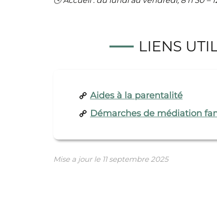
🕓 Accueil : du lundi au vendredi, 8 h 30 – 12
LIENS UTI
Aides à la parentalité
Démarches de médiation fam
Mise a jour le
11 septembre 2025