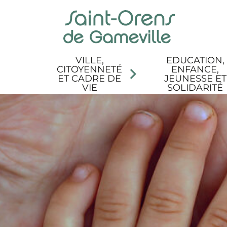
Panneau de gestion des cookies
Aller au menu
Aller au contenu
Aller à la recherche
Aller au pied de page
Accessibilité
VILLE,
EDUCATION,
CITOYENNETÉ
ENFANCE,
ET CADRE DE
JEUNESSE ET
VIE
SOLIDARITÉ