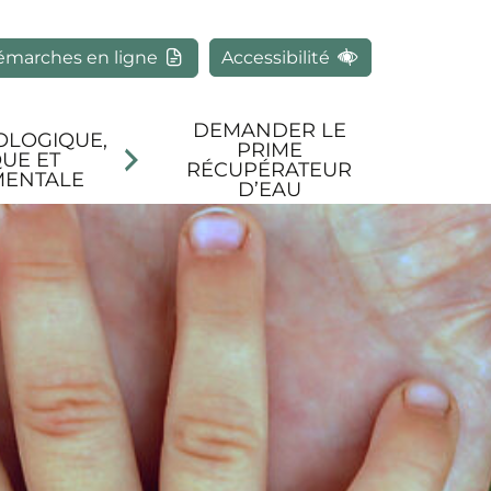
rcher
émarches en ligne
Accessibilité
DEMANDER LE
OLOGIQUE,
PRIME
UE ET
RÉCUPÉRATEUR
MENTALE
D’EAU