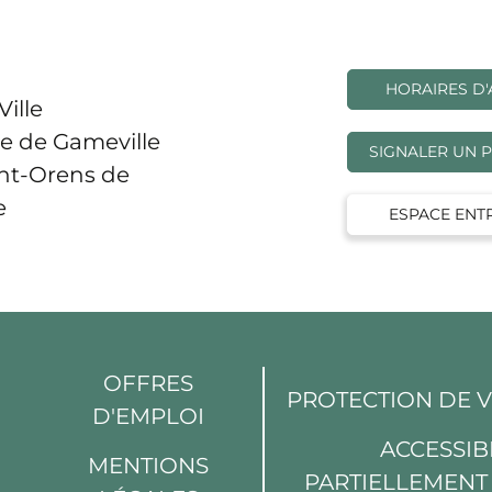
HORAIRES D'
Ville
e de Gameville
SIGNALER UN 
int-Orens de
e
ESPACE ENT
OFFRES
PROTECTION DE 
D'EMPLOI
din
Youtube
ACCESSIBI
MENTIONS
PARTIELLEMEN