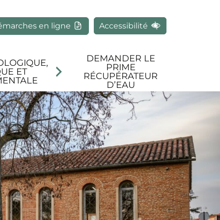
rcher
émarches en ligne
Accessibilité
DEMANDER LE
OLOGIQUE,
PRIME
UE ET
RÉCUPÉRATEUR
MENTALE
D’EAU