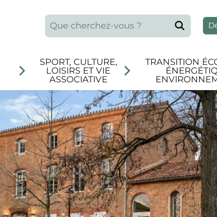
Que recherchez-vous ?
Reche
D
SPORT, CULTURE,
TRANSITION ÉC
LOISIRS ET VIE
ÉNERGÉTIQ
ASSOCIATIVE
ENVIRONNE