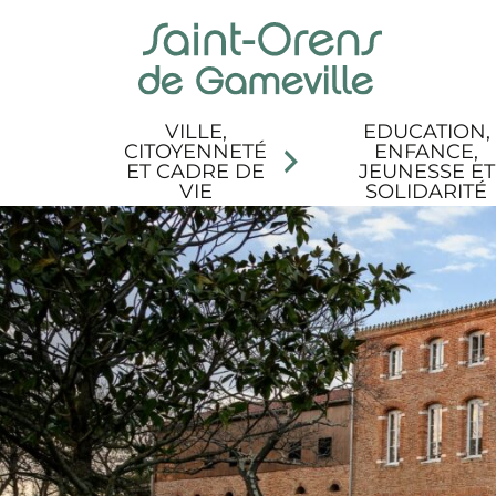
Panneau de gestion des cookies
Aller au menu
Aller au contenu
Aller à la recherche
Aller au pied de page
Accessibilité
VILLE,
EDUCATION,
CITOYENNETÉ
ENFANCE,
ET CADRE DE
JEUNESSE ET
VIE
SOLIDARITÉ