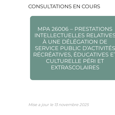
CONSULTATIONS EN COURS
Voir la page MPA 26006 – Prestations
intellectuelles relatives à une délégation d
MPA 26006 – PRESTATIONS
service public d’activités récréatives,
INTELLECTUELLES RELATIVE
éducatives et culturelle péri et extrascolair
À UNE DÉLÉGATION DE
SERVICE PUBLIC D’ACTIVITÉ
RÉCRÉATIVES, ÉDUCATIVES E
CULTURELLE PÉRI ET
EXTRASCOLAIRES
Mise a jour le
13 novembre 2025