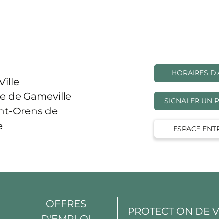
HORAIRES D'
Ville
e de Gameville
SIGNALER UN 
int-Orens de
e
ESPACE ENT
OFFRES
PROTECTION DE 
D'EMPLOI