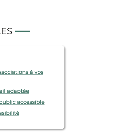
LES
ssociations à vos
eil adaptée
public accessible
sibilité