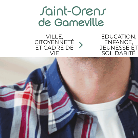
Panneau de gestion des cookies
Aller au menu
Aller au contenu
Aller à la recherche
Aller au pied de page
Accessibilité
VILLE,
EDUCATION,
CITOYENNETÉ
ENFANCE,
ET CADRE DE
JEUNESSE ET
VIE
SOLIDARITÉ