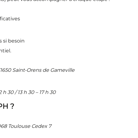
ficatives
e
s si besoin
tiel.
 31650 Saint-Orens de Gameville
 h 30 / 13 h 30 – 17 h 30
PH ?
1068 Toulouse Cedex 7