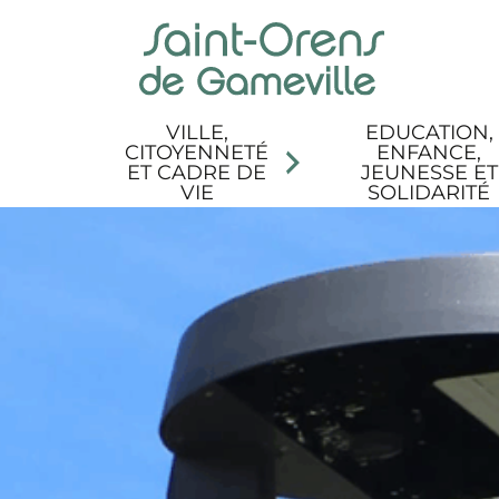
Panneau de gestion des cookies
Aller au menu
Aller au contenu
Aller à la recherche
Aller au pied de page
Accessibilité
VILLE,
EDUCATION,
CITOYENNETÉ
ENFANCE,
ET CADRE DE
JEUNESSE ET
VIE
SOLIDARITÉ