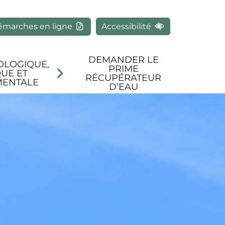
rcher
émarches en ligne
Accessibilité
DEMANDER LE
OLOGIQUE,
PRIME
UE ET
RÉCUPÉRATEUR
MENTALE
D’EAU