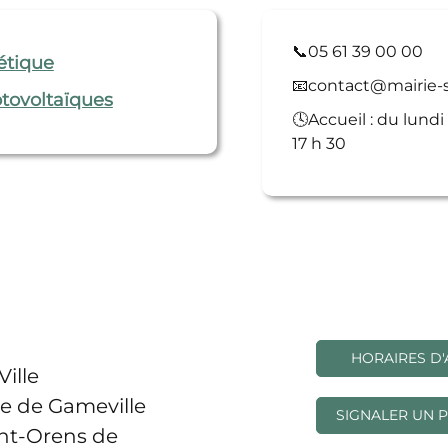
📞05 61 39 00 00
étique
📧contact@mairie-sa
otovoltaïques
🕓Accueil : du lundi 
17 h 30
HORAIRES D'
Ville
e de Gameville
SIGNALER UN 
int-Orens de