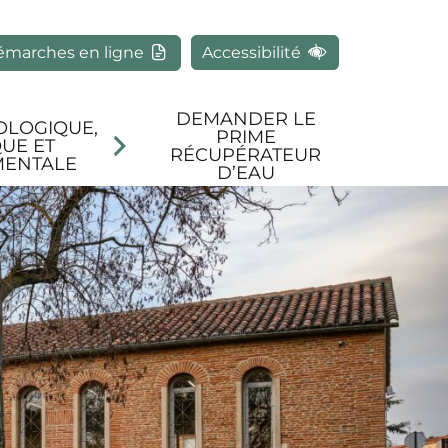
rcher
émarches en ligne
Accessibilité
DEMANDER LE
OLOGIQUE,
PRIME
UE ET
RÉCUPÉRATEUR
MENTALE
D’EAU