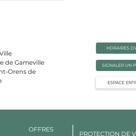
HORAIRES D'
Ville
e de Gameville
SIGNALER UN 
int-Orens de
e
ESPACE ENT
OFFRES
PROTECTION DE 