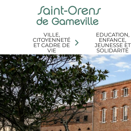
Panneau de gestion des cookies
Aller au menu
Aller au contenu
Aller à la recherche
Aller au pied de page
Accessibilité
VILLE,
EDUCATION,
CITOYENNETÉ
ENFANCE,
ET CADRE DE
JEUNESSE ET
VIE
SOLIDARITÉ