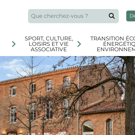
Que recherchez-vous ?
Reche
D
SPORT, CULTURE,
TRANSITION ÉC
LOISIRS ET VIE
ÉNERGÉTIQ
ASSOCIATIVE
ENVIRONNE