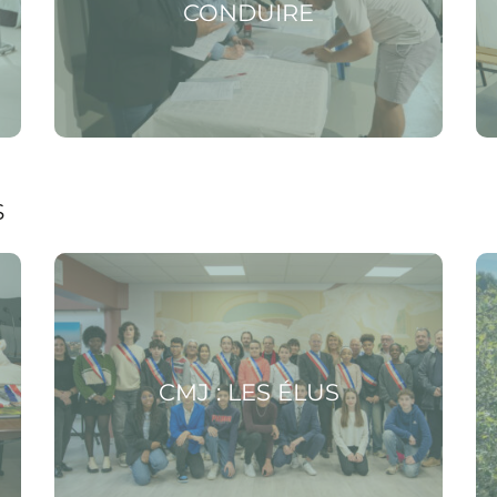
CONDUIRE
S
Voir la page CMJ : les élus
Voir
CMJ : LES ÉLUS