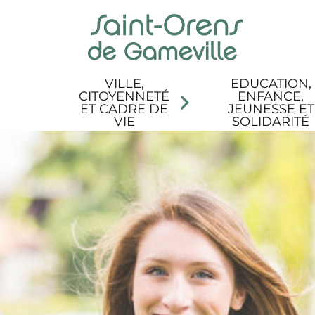
Panneau de gestion des cookies
Aller au menu
Aller au contenu
Aller à la recherche
Aller au pied de page
Accessibilité
VILLE,
EDUCATION,
CITOYENNETÉ
ENFANCE,
ET CADRE DE
JEUNESSE ET
VIE
SOLIDARITÉ