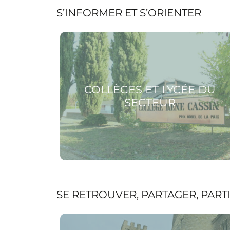
S’INFORMER ET S’ORIENTER
Voir la page Collèges et lycée du secteur
COLLÈGES ET LYCÉE DU
SECTEUR
SE RETROUVER, PARTAGER, PART
Voir la page L’espace jeunes Mix’Ados (11-17 