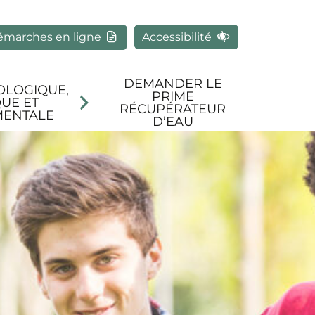
rcher
émarches en ligne
Accessibilité
DEMANDER LE
OLOGIQUE,
PRIME
UE ET
RÉCUPÉRATEUR
MENTALE
D’EAU