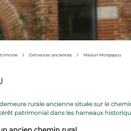
›
›
trimoine
Demeures anciennes
Maison Monpapou
U
meure rurale ancienne située sur le chemin
 intérêt patrimonial dans les hameaux histori
n ancien chemin rural