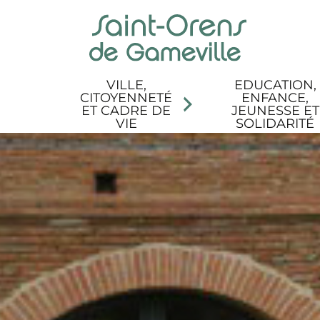
Panneau de gestion des cookies
Aller au menu
Aller au contenu
Aller à la recherche
Aller au pied de page
Accessibilité
VILLE,
EDUCATION,
CITOYENNETÉ
ENFANCE,
ET CADRE DE
JEUNESSE ET
VIE
SOLIDARITÉ