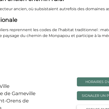
teur ancien, où subsistaient autrefois des domaines asso
gionale
ers reprennent les codes de l’habitat traditionnel : maté
ui le paysage du chemin de Monpapou et participe à la m
HORAIRES D'
Ville
e de Gameville
SIGNALER UN 
int-Orens de
e