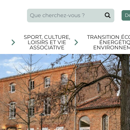
Que recherchez-vous ?
Reche
D
SPORT, CULTURE,
TRANSITION ÉC
LOISIRS ET VIE
ÉNERGÉTIQ
ASSOCIATIVE
ENVIRONNE