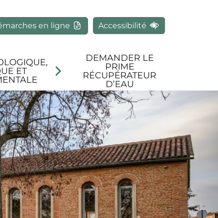
rcher
émarches en ligne
Accessibilité
DEMANDER LE
OLOGIQUE,
PRIME
UE ET
RÉCUPÉRATEUR
MENTALE
D’EAU