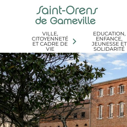
Panneau de gestion des cookies
Aller au menu
Aller au contenu
Aller à la recherche
Aller au pied de page
Accessibilité
VILLE,
EDUCATION,
CITOYENNETÉ
ENFANCE,
ET CADRE DE
JEUNESSE ET
VIE
SOLIDARITÉ