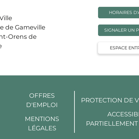
HORAIRES D'
Ville
e de Gameville
SIGNALER UN 
int-Orens de
e
ESPACE ENT
OFFRES
PROTECTION DE 
D'EMPLOI
din
Youtube
ACCESSIBI
MENTIONS
PARTIELLEMEN
LÉGALES