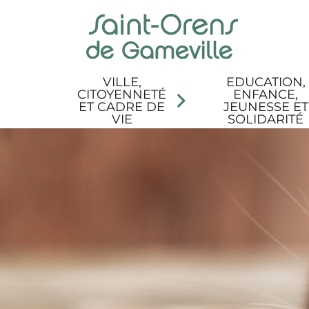
Panneau de gestion des cookies
Aller au menu
Aller au contenu
Aller à la recherche
Aller au pied de page
Accessibilité
VILLE,
EDUCATION,
CITOYENNETÉ
ENFANCE,
ET CADRE DE
JEUNESSE ET
VIE
SOLIDARITÉ