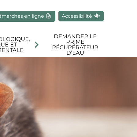
rcher
émarches en ligne
Accessibilité
DEMANDER LE
OLOGIQUE,
PRIME
UE ET
RÉCUPÉRATEUR
MENTALE
D’EAU