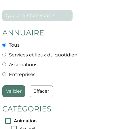
Que
cherchez-
vous
ANNUAIRE
?
Tous
Services et lieux du quotidien
Associations
Entreprises
Effacer
CATÉGORIES
Animation
Accueil