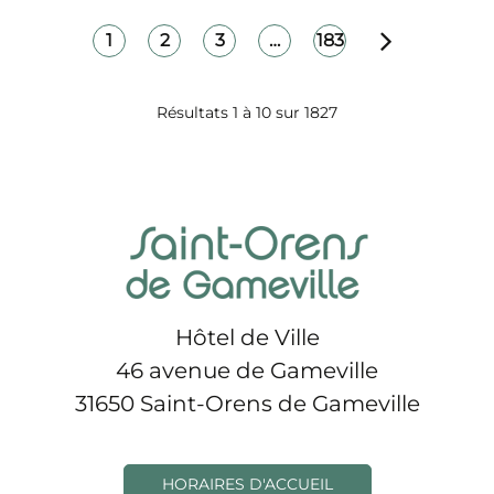
Navigation
1
2
3
…
183
Page s
Page
Page
Page
Page
des
pages
Résultats 1 à 10 sur 1827
Hôtel de Ville
46 avenue de Gameville
31650 Saint-Orens de Gameville
HORAIRES D'ACCUEIL