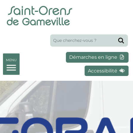
Panneau de gestion des cookies
Aller au menu
Aller au contenu
Aller à la recherche
Aller au pied de page
Accessibilité
Que recherchez-vous ?
Re
Démarches en ligne
Accessibilité